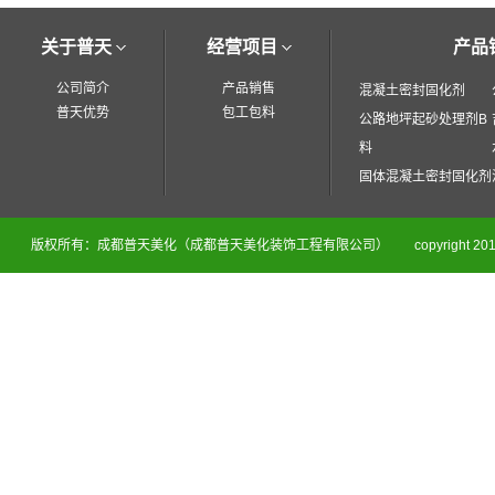
关于普天
经营项目
产品
公司简介
产品销售
混凝土密封固化剂
普天优势
包工包料
公路地坪起砂处理剂B
料
固体混凝土密封固化剂
版权所有：成都普天美化（成都普天美化装饰工程有限公司）
copyright 201