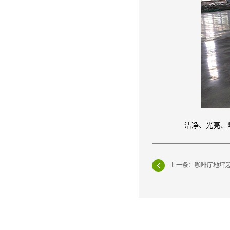
洁净、光亮、
上一条：咖啡厅地坪