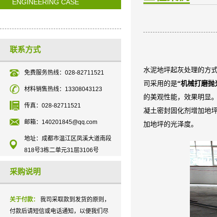
ENGINEERING CASE
联系方式
水泥地坪起灰处理的方
免费服务热线：028-82711521
司采用的是
“机械打磨抛
材料销售热线：13308043123
的美观性能，效果明显
传真：028-82711521
凝土密封固化剂增加地
邮箱：140201845@qq.com
加地坪的光泽度。
地址：成都市温江区凤溪大道南段
818号3栋二单元31层3106号
采购说明
关于付款：
我司采取款到发货的原则，
付款后请短信或电话通知，以便我们尽