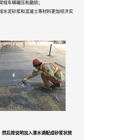
常规车辆碾压和磨损；
规水泥砂浆和混凝土等材料更加经济实
。
，然后按说明加入清水调配成砂浆状按