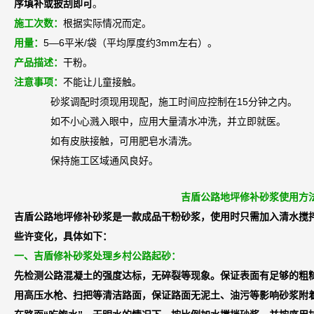
序填补或披刮即可
。
施工次数：
根据实际情况而定。
用量：
5—6平米/袋（平均厚度约3mm左右）。
产品描述：
干粉。
注意事项：
不能让儿童接触。
砂浆调配时须现用现配，施工时间应控制在15分钟之内。
如不小心溅入眼中，应用大量清水冲洗，并立即就医。
如有皮肤接触，可用肥皂水清洗。
保持施工区域通风良好。
吉盾公路地坪修补砂浆使用方
吉盾公路地坪修补砂浆是一款成品干粉砂浆，使用时只需加入清水搅
些许变化，具体如下：
一、吉盾修补砂浆处理乡村公路起砂：
先检测公路混凝土的强度达标，无碎裂等现象。保证表面有足够的粗
用高压水枪、扫把等清洁路面，保证路面无泥土、油污等影响砂浆附