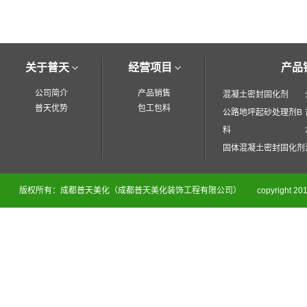
关于普天
经营项目
产品
公司简介
产品销售
混凝土密封固化剂
普天优势
包工包料
公路地坪起砂处理剂B
料
固体混凝土密封固化剂
版权所有：成都普天美化（成都普天美化装饰工程有限公司）
copyright 201