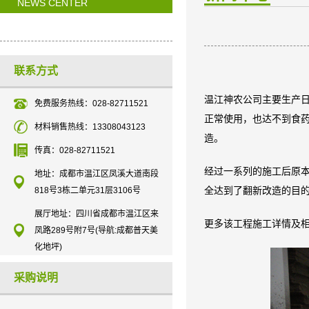
NEWS CENTER
联系方式
温江神农公司主要生产
免费服务热线：028-82711521
正常使用，也达不到食
材料销售热线：13308043123
造。
传真：028-82711521
经过一系列的施工后原
地址：成都市温江区凤溪大道南段
818号3栋二单元31层3106号
全达到了翻新改造的目
展厅地址：四川省成都市温江区来
更多该工程施工详情及
凤路289号附7号(导航:成都普天美
化地坪)
采购说明